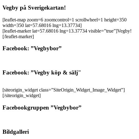
Vegby på Sverigekartan!
[leaflet-map zoom=6 zoomcontrol=1 scrollwheel=1 height=350
width=350 lat=57.68016 lng=13.37734]
[leaflet-marker lat=57.68016 lng=13.37734 visible=”true”]Vegby!
[/leaflet-marker]
Facebook: ”Vegbybor”
Facebook: ”Vegby köp & sälj"
[siteorigin_widget class=”SiteOrigin_Widget_Image_Widget”]
[/siteorigin_widget]
Facebookgruppen ”Vegbybor”
Bildgalleri