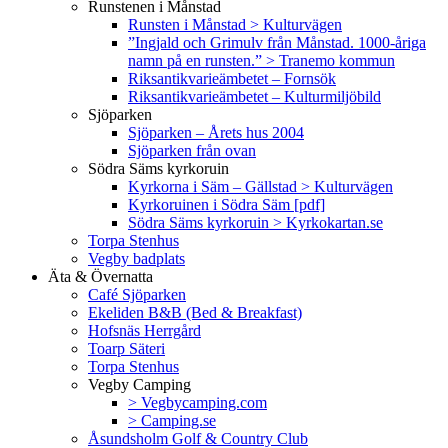
Runstenen i Månstad
Runsten i Månstad > Kulturvägen
”Ingjald och Grimulv från Månstad. 1000-åriga
namn på en runsten.” > Tranemo kommun
Riksantikvarieämbetet – Fornsök
Riksantikvarieämbetet – Kulturmiljöbild
Sjöparken
Sjöparken – Årets hus 2004
Sjöparken från ovan
Södra Säms kyrkoruin
Kyrkorna i Säm – Gällstad > Kulturvägen
Kyrkoruinen i Södra Säm [pdf]
Södra Säms kyrkoruin > Kyrkokartan.se
Torpa Stenhus
Vegby badplats
Äta & Övernatta
Café Sjöparken
Ekeliden B&B (Bed & Breakfast)
Hofsnäs Herrgård
Toarp Säteri
Torpa Stenhus
Vegby Camping
> Vegbycamping.com
> Camping.se
Åsundsholm Golf & Country Club