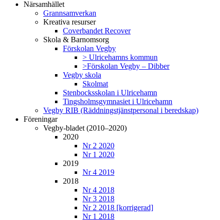
Närsamhället
Grannsamverkan
Kreativa resurser
Coverbandet Recover
Skola & Barnomsorg
Förskolan Vegby
> Ulricehamns kommun
>Förskolan Vegby – Dibber
Vegby skola
Skolmat
Stenbocksskolan i Ulricehamn
Tingsholmsgymnasiet i Ulricehamn
Vegby RIB (Räddningstjänstpersonal i beredskap)
Föreningar
Vegby-bladet (2010–2020)
2020
Nr 2 2020
Nr 1 2020
2019
Nr 4 2019
2018
Nr 4 2018
Nr 3 2018
Nr 2 2018 [korrigerad]
Nr 1 2018