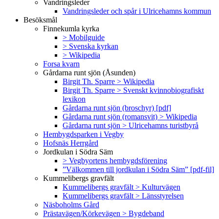
Vandringsleder
Vandringsleder och spår i Ulricehamns kommun
Besöksmål
Finnekumla kyrka
> Mobilguide
> Svenska kyrkan
> Wikipedia
Forsa kvarn
Gårdarna runt sjön (Åsunden)
Birgit Th. Sparre > Wikipedia
Birgit Th. Sparre > Svenskt kvinnobiografiskt
lexikon
Gårdarna runt sjön (broschyr) [pdf]
Gårdarna runt sjön (romansvit) > Wikipedia
Gårdarna runt sjön > Ulricehamns turistbyrå
Hembygdsparken i Vegby
Hofsnäs Herrgård
Jordkulan i Södra Säm
> Vegbyortens hembygdsförening
”Välkommen till jordkulan i Södra Säm” [pdf-fil]
Kummelibergs gravfält
Kummelibergs gravfält > Kulturvägen
Kummelibergs gravfält > Länsstyrelsen
Näsboholms Gård
Prästavägen/Körkevägen > Bygdeband