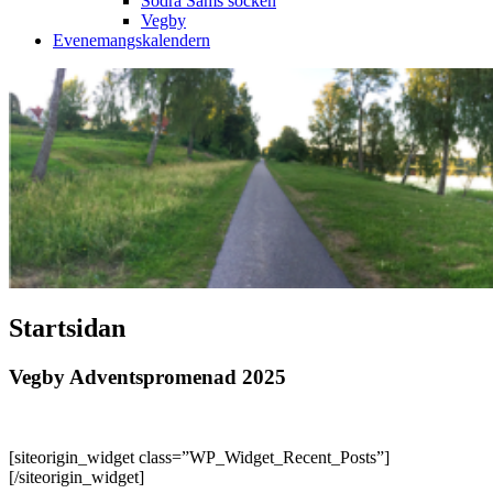
Södra Säms socken
Vegby
Evenemangskalendern
Startsidan
Vegby Adventspromenad 2025
[siteorigin_widget class=”WP_Widget_Recent_Posts”]
[/siteorigin_widget]