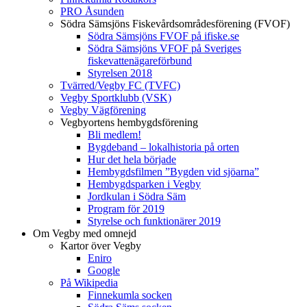
PRO Åsunden
Södra Sämsjöns Fiskevårdsområdesförening (FVOF)
Södra Sämsjöns FVOF på ifiske.se
Södra Sämsjöns VFOF på Sveriges
fiskevattenägareförbund
Styrelsen 2018
Tvärred/Vegby FC (TVFC)
Vegby Sportklubb (VSK)
Vegby Vägförening
Vegbyortens hembygdsförening
Bli medlem!
Bygdeband – lokalhistoria på orten
Hur det hela började
Hembygdsfilmen ”Bygden vid sjöarna”
Hembygdsparken i Vegby
Jordkulan i Södra Säm
Program för 2019
Styrelse och funktionärer 2019
Om Vegby med omnejd
Kartor över Vegby
Eniro
Google
På Wikipedia
Finnekumla socken