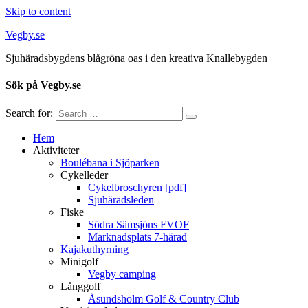
Skip to content
Vegby.se
Sjuhäradsbygdens blågröna oas i den kreativa Knallebygden
Sök på Vegby.se
Search for:
Hem
Aktiviteter
Boulébana i Sjöparken
Cykelleder
Cykelbroschyren [pdf]
Sjuhäradsleden
Fiske
Södra Sämsjöns FVOF
Marknadsplats 7-härad
Kajakuthyrning
Minigolf
Vegby camping
Långgolf
Åsundsholm Golf & Country Club